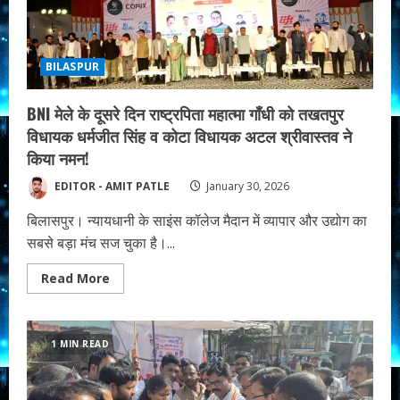
में
उतरीं
नन्ही
प्रतिभाएं,
50
BILASPUR
साल
का
साथ
निभाने
BNI मेले के दूसरे दिन राष्ट्रपिता महात्मा गॉंधी को तखतपुर
वाले
‘आदर्श
विधायक धर्मजीत सिंह व कोटा विधायक अटल श्रीवास्तव ने
दंपतियों’
किया नमन!
का
हुआ
सम्मान।
EDITOR - AMIT PATLE
January 30, 2026
बिलासपुर। न्यायधानी के साइंस कॉलेज मैदान में व्यापार और उद्योग का
सबसे बड़ा मंच सज चुका है।...
Read
Read More
more
about
BNI
मेले
के
1 MIN READ
दूसरे
दिन
राष्ट्रपिता
महात्मा