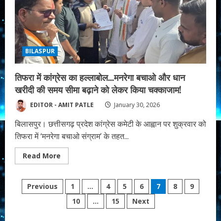
गॉंधी
को
तखतपुर
विधायक
धर्मजीत
सिंह
व
कोटा
BILASPUR
विधायक
अटल
श्रीवास्तव
तिफरा में कांग्रेस का हल्लाबोल…मनरेगा बचाओ और धान
ने
किया
खरीदी की समय सीमा बढ़ाने को लेकर किया चक्काजाम!
नमन!
EDITOR - AMIT PATLE
January 30, 2026
बिलासपुर। छत्तीसगढ़ प्रदेश कांग्रेस कमेटी के आह्वान पर शुक्रवार को
तिफरा में ‘मनरेगा बचाओ संग्राम’ के तहत...
Read
Read More
more
about
तिफरा
Posts
में
Previous
1
…
4
5
6
7
8
9
कांग्रेस
का
10
…
15
Next
pagination
हल्लाबोल…
मनरेगा
बचाओ