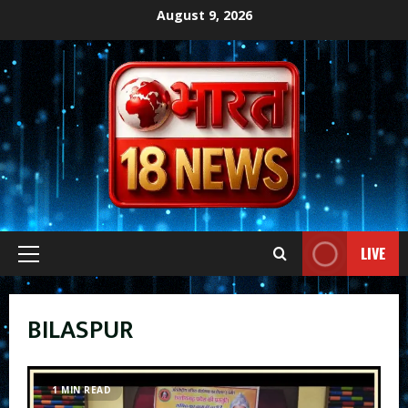
Skip
August 9, 2026
to
content
LIVE
Primary
Menu
BILASPUR
1 MIN READ