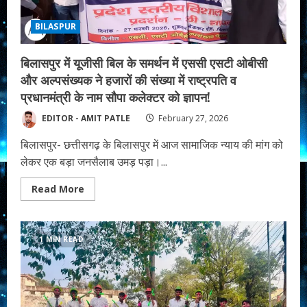
शक्ति
का
किया
BILASPUR
सम्मान!
बिलासपुर में यूजीसी बिल के समर्थन में एससी एसटी ओबीसी
और अल्पसंख्यक ने हजारों की संख्या में राष्ट्रपति व
प्रधानमंत्री के नाम सौपा कलेक्टर को ज्ञापन!
EDITOR - AMIT PATLE
February 27, 2026
बिलासपुर- छत्तीसगढ़ के बिलासपुर में आज सामाजिक न्याय की मांग को
लेकर एक बड़ा जनसैलाब उमड़ पड़ा।...
Read
Read More
more
about
बिलासपुर
में
यूजीसी
1 MIN READ
बिल
के
समर्थन
में
एससी
एसटी
ओबीसी