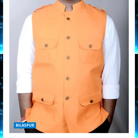
लगा
बड़ा
झटका!
BILASPUR