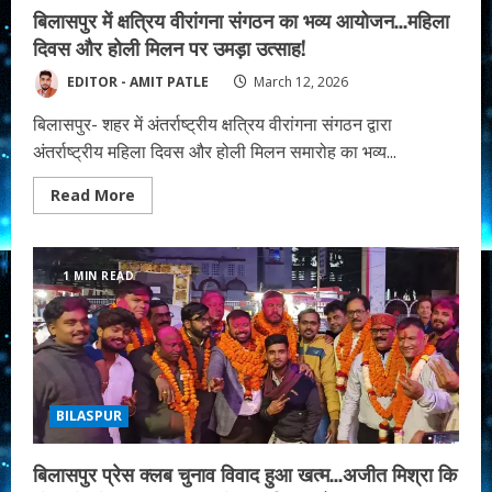
बिलासपुर में क्षत्रिय वीरांगना संगठन का भव्य आयोजन…महिला
दिवस और होली मिलन पर उमड़ा उत्साह!
EDITOR - AMIT PATLE
March 12, 2026
बिलासपुर- शहर में अंतर्राष्ट्रीय क्षत्रिय वीरांगना संगठन द्वारा
अंतर्राष्ट्रीय महिला दिवस और होली मिलन समारोह का भव्य...
Read
Read More
more
about
बिलासपुर
में
क्षत्रिय
1 MIN READ
वीरांगना
संगठन
का
भव्य
आयोजन…
महिला
दिवस
और
होली
BILASPUR
मिलन
पर
उमड़ा
बिलासपुर प्रेस क्लब चुनाव विवाद हुआ खत्म…अजीत मिश्रा कि
उत्साह!