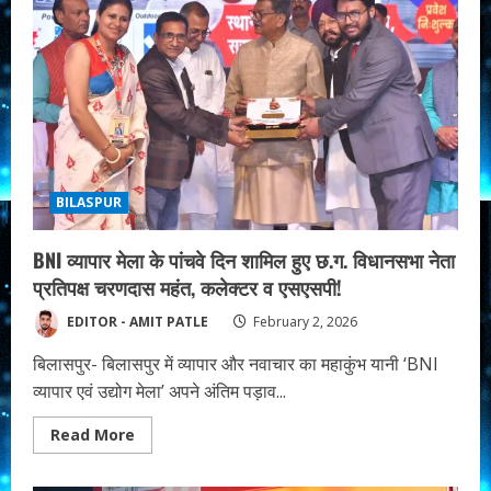
ने
आनंद
निकेतन
आश्रम
के
बच्चों
संग
मनाई
खुशियों
वाली
होली…
बांटी
मुस्कान
और
BILASPUR
होली
किट।
BNI व्यापार मेला के पांचवे दिन शामिल हुए छ.ग. विधानसभा नेता
प्रतिपक्ष चरणदास महंत, कलेक्टर व एसएसपी!
EDITOR - AMIT PATLE
February 2, 2026
बिलासपुर- बिलासपुर में व्यापार और नवाचार का महाकुंभ यानी ‘BNI
व्यापार एवं उद्योग मेला’ अपने अंतिम पड़ाव...
Read
Read More
more
about
BNI