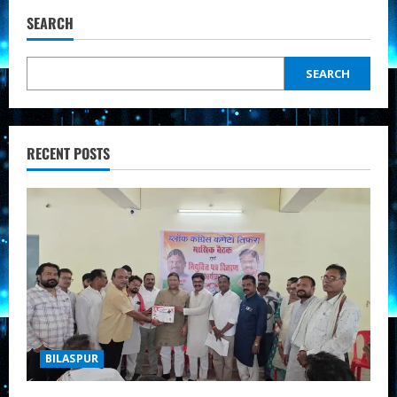
और
धान
SEARCH
खरीदी
की
समय
सीमा
SEARCH
बढ़ाने
को
लेकर
किया
चक्काजाम!
RECENT POSTS
BILASPUR