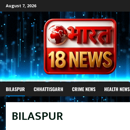
Skip
August 7, 2026
to
content
BILASPUR
CHHATTISGARH
CRIME NEWS
HEALTH NEWS
BILASPUR