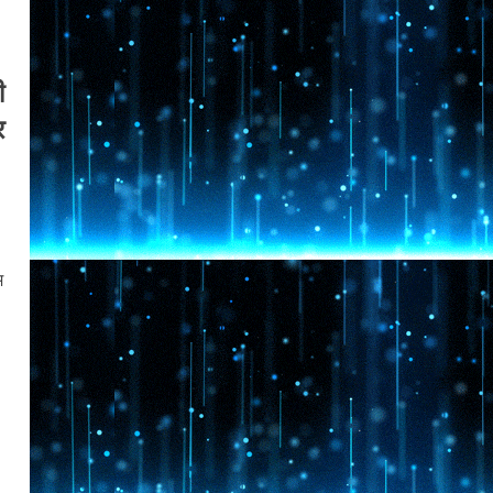
ी
र
म