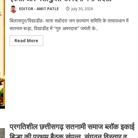
EDITOR - AMIT PATLE
July 30, 2026
बिलासपुर/विद्याडीह- माता सहोदरा जन कल्याण समिति के तत्वावधान में
सतनाम बाड़ा, विद्याडीह में “गुरु अमरदास” जयंती के...
Read
Read More
more
about
विद्याडीह
के
सतनाम
बाड़ा
में
गुरु
अमरदास
जयंती
पर
भव्य
प्रबोधन
कार्यक्रम
आयोजित…
शिक्षा,
सामाजिक
एकता
और
प्रगतिशील छत्तीसगढ़ सतनामी समाज ब्लॉक इकाई
नशामुक्ति
का
बिल्हा की प्रथम बैठक संपन्न, संगठन विस्तार व
दिया