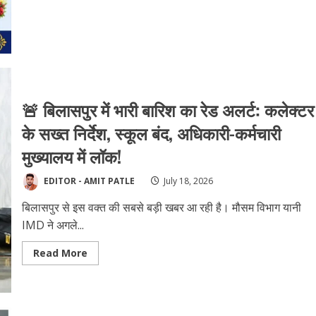
में
प्रगतिशील
छत्तीसगढ़
सतनामी
समाज
की
पहली
ब्लॉक
स्तरीय
बैठक
26
🚨 बिलासपुर में भारी बारिश का रेड अलर्ट: कलेक्टर
जुलाई
को..संगठन
के सख्त निर्देश, स्कूल बंद, अधिकारी-कर्मचारी
विस्तार
और
मुख्यालय में लॉक!
शपथ
ग्रहण
पर
होगी
EDITOR - AMIT PATLE
July 18, 2026
चर्चा।
बिलासपुर से इस वक्त की सबसे बड़ी खबर आ रही है। मौसम विभाग यानी
IMD ने अगले...
Read
Read More
more
about
🚨
बिलासपुर
में
भारी