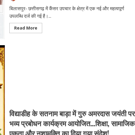
भरवाए
जाएंगे
बिलासपुर- छत्तीसगढ़ में कैंसर उपचार के क्षेत्र में एक नई और महत्वपूर्ण
शिकायत
प्रपत्र!
उपलब्धि दर्ज की गई है।...
Read
Read More
more
about
छत्तीसगढ़
के
मरीजों
को
राहत…
अब
अपोलो
बिलासपुर
में
उपलब्ध
है
अन्ननली
के
कैंसर
का
अत्याधुनिक
इलाज!
विद्याडीह के सतनाम बाड़ा में गुरु अमरदास जयंती पर
भव्य प्रबोधन कार्यक्रम आयोजित…शिक्षा, सामाजिक
एकता और नशामुक्ति का दिया गया संदेश!