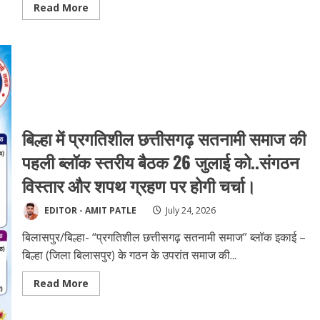
Read
Read More
विस्तृत
more
चर्चा।
about
बिलासपुर
में
महज़
17
मिनट
में
हुआ
3
जोड़ा
दहेज
बिल्हा में प्रगतिशील छत्तीसगढ़ सतनामी समाज की
मुक्त
विवाह
पहली ब्लॉक स्तरीय बैठक 26 जुलाई को..संगठन
संपन्न…
दहेज
मुक्त
विस्तार और शपथ ग्रहण पर होगी चर्चा।
भारत
का
दिया
EDITOR - AMIT PATLE
July 24, 2026
गया
संदेश।
बिलासपुर/बिल्हा- “प्रगतिशील छत्तीसगढ़ सतनामी समाज” ब्लॉक इकाई –
बिल्हा (जिला बिलासपुर) के गठन के उपरांत समाज की...
Read
Read More
more
about
बिल्हा