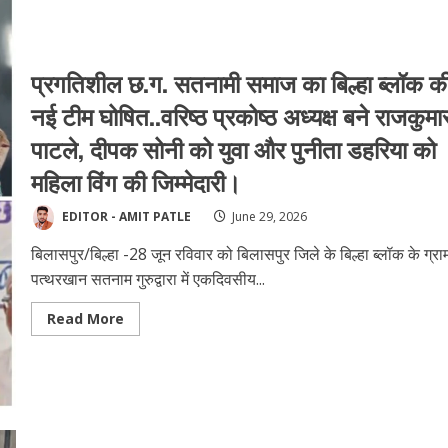
बारिश
का
रेड
अलर्ट:
कलेक्टर
प्रगतिशील छ.ग. ​सतनामी समाज का बिल्हा ब्लॉक क
के
सख्त
निर्देश,
नई टीम घोषित..वरिष्ठ प्रकोष्ठ अध्यक्ष बने राजकुमा
स्कूल
बंद,
पाटले, दीपक सोनी को युवा और पुनीता डहरिया को
अधिकारी-
कर्मचारी
महिला विंग की जिम्मेदारी।
मुख्यालय
में
लॉक!
EDITOR - AMIT PATLE
June 29, 2026
बिलासपुर/बिल्हा -28 जून रविवार को बिलासपुर जिले के बिल्हा ब्लॉक के ग्रा
पत्थरखान सतनाम गुरुद्वारा में एकदिवसीय...
Read
Read More
more
about
प्रगतिशील
छ.ग.
सतनामी
समाज
का
बिल्हा