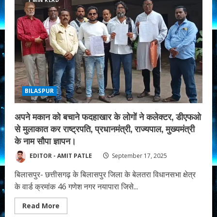
क्लब
चुनाव
में
आशीर्वाद
पैनल
ने
मारी
बाज़ी…
दिलीप
यादव
बने
अध्यक्ष!
BILASPUR
अपने मकान को बचाने फदहाखार के लोगों ने कलेक्टर, डीएफओ
से मुलाकात कर राष्ट्रपति, प्रधानमंत्री, राज्यपाल, मुख्यमंत्री
के नाम सौपा ज्ञापन।
EDITOR - AMIT PATLE
September 17, 2025
बिलासपुर- छत्तीसगढ़ के बिलासपुर जिला के बेलतरा विधानसभा क्षेत्र
के वार्ड क्रमांक 46 गणेश नगर नयापारा जिसे...
Read
Read More
more