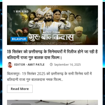
about
गोल
बाजार
के
1 MIN READ
04
दुकानों
में
लगी
भीषण
आग
लाखों
का
BILASPUR
माल
हुआ
जलकर
ख़ाक।
19 सितंबर को छत्तीसगढ़ के सिनेमाघरों में रिलीज होने जा रही है
बलिदानी राजा गुरु बालक दास फिल्म।
EDITOR - AMIT PATLE
September 16, 2025
बिलासपुर- 19 सितंबर 2025 को छत्तीसगढ़ के सभी सिनेमा घरों में
बलिदानी राजा गुरु बालकदास नमक फिल्म...
Read
Read More
more
about
19
सितंबर
को