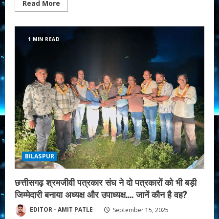
Read
Read More
more
about
बिलासपुर
में
प्रगतिशील
1 MIN READ
छत्तीसगढ़
सतनामी
समाज
का
बैठक
हुआ
सम्पन्न…
दी
गई
नई
जिम्मेदारी।
BILASPUR
छत्तीसगढ़ श्रमजीवी पत्रकार संघ ने दो पत्रकारों को भी बड़ी
जिम्मेदारी बनाया अध्यक्ष और उपाध्यक्ष…. जानें कौन है वह?
EDITOR - AMIT PATLE
September 15, 2025