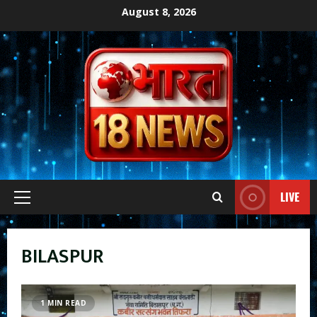
Skip
August 8, 2026
to
content
LIVE
Primary
Menu
BILASPUR
1 MIN READ