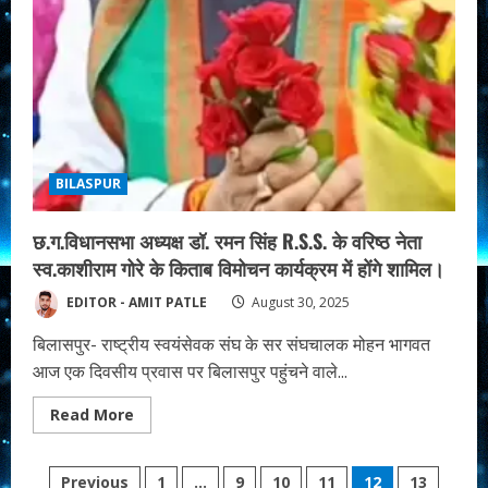
BILASPUR
छ.ग.विधानसभा अध्यक्ष डॉ. रमन सिंह R.S.S. के वरिष्ठ नेता
स्व.काशीराम गोरे के किताब विमोचन कार्यक्रम में होंगे शामिल।
EDITOR - AMIT PATLE
August 30, 2025
बिलासपुर- राष्ट्रीय स्वयंसेवक संघ के सर संघचालक मोहन भागवत
आज एक दिवसीय प्रवास पर बिलासपुर पहुंचने वाले...
Read
Read More
more
about
छ.ग.विधानसभा
Posts
अध्यक्ष
Previous
1
…
9
10
11
12
13