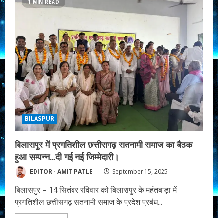
1 MIN READ
छत्तीसगढ़
के
सिनेमाघरों
में
रिलीज
होने
जा
रही
है
बलिदानी
राजा
गुरु
बालक
दास
फिल्म।
BILASPUR
बिलासपुर में प्रगतिशील छत्तीसगढ़ सतनामी समाज का बैठक
हुआ सम्पन्न…दी गई नई जिम्मेदारी।
EDITOR - AMIT PATLE
September 15, 2025
बिलासपुर – 14 सितंबर रविवार को बिलासपुर के महंतबाड़ा में
प्रगतिशील छत्तीसगढ़ सतनामी समाज के प्रदेश प्रबंध...