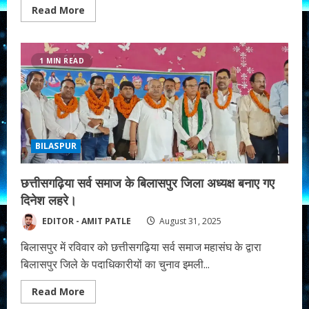
Read
Read More
more
about
मंत्री
गुरु
खुशवंत
1 MIN READ
साहेब
ने
मृतक
प्रताप
बर्मन
के
परिजन
से
वीडियो
BILASPUR
कॉल
में
की
छत्तीसगढ़िया सर्व समाज के बिलासपुर जिला अध्यक्ष बनाए गए
बात।
दिनेश लहरे।
EDITOR - AMIT PATLE
August 31, 2025
बिलासपुर में रविवार को छत्तीसगढ़िया सर्व समाज महासंघ के द्वारा
बिलासपुर जिले के पदाधिकारीयों का चुनाव इमली...
Read
Read More
more