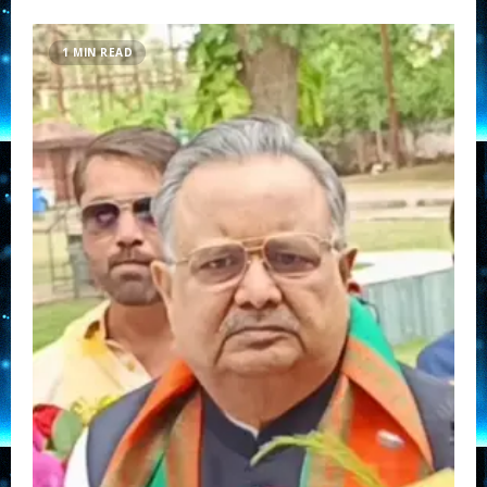
about
छत्तीसगढ़िया
सर्व
समाज
1 MIN READ
के
बिलासपुर
जिला
अध्यक्ष
बनाए
गए
दिनेश
लहरे।