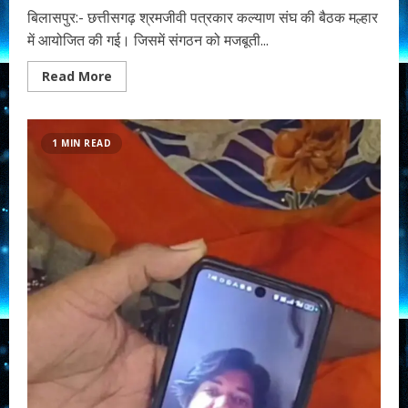
बिलासपुर:- छत्तीसगढ़ श्रमजीवी पत्रकार कल्याण संघ की बैठक मल्हार
में आयोजित की गई। जिसमें संगठन को मजबूती...
Read
Read More
more
about
छत्तीसगढ़
श्रमजीवी
पत्रकार
1 MIN READ
संघ
ने
दो
पत्रकारों
को
भी
बड़ी
जिम्मेदारी
बनाया
अध्यक्ष
और
उपाध्यक्ष….
जानें
कौन
है
वह?