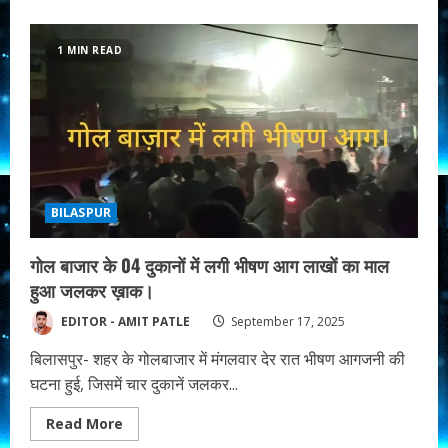
about
अपने
मकान
को
1 MIN READ
बचाने
फदहाखार
के
लोगों
ने
कलेक्टर,
डीएफओ
से
मुलाकात
कर
राष्ट्रपति,
BILASPUR
प्रधानमंत्री,
राज्यपाल,
मुख्यमंत्री
के
गोल बाजार के 04 दुकानों में लगी भीषण आग लाखों का माल
नाम
सौपा
हुआ जलकर ख़ाक।
ज्ञापन।
EDITOR - AMIT PATLE
September 17, 2025
बिलासपुर- शहर के गोलबाजार में मंगलवार देर रात भीषण आगजनी की
घटना हुई, जिसमें चार दुकानें जलकर...
Read
Read More
more