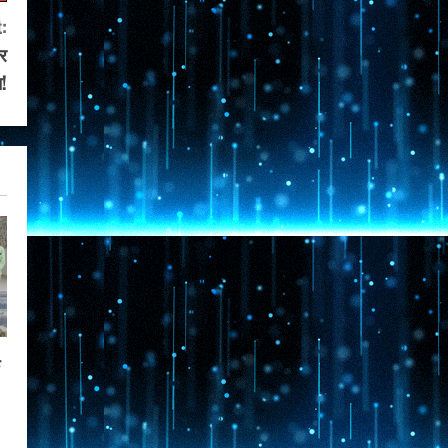
:
र
न!
क