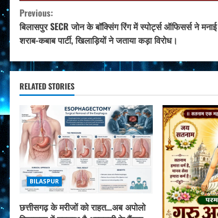
C
Previous:
बिलासपुर SECR जोन के बॉक्सिंग रिंग में स्पोर्ट्स ऑफिसर्स ने मनाई
o
शराब-कबाब पार्टी, खिलाड़ियों ने जताया कड़ा विरोध।
n
t
RELATED STORIES
i
n
u
e
R
BILASPUR
e
छत्तीसगढ़ के मरीजों को राहत…अब अपोलो