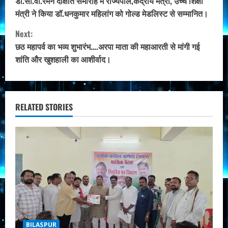
o
डॉ.सी.वी.रमन दीक्षांत समारोह में राज्यपाल,केंद्रीय मंत्री, उच्च शिक्षा
मंत्री ने किया डॉ.धनकुमार महिलांग को गोल्ड मेडलिस्ट से सम्मानित।
n
Next:
t
छठ महापर्व का भव्य शुभारंभ….अरपा माता की महाआरती से मांगी गई
शांति और खुशहाली का आशीर्वाद।
i
n
u
RELATED STORIES
e
R
e
a
d
BILASPUR