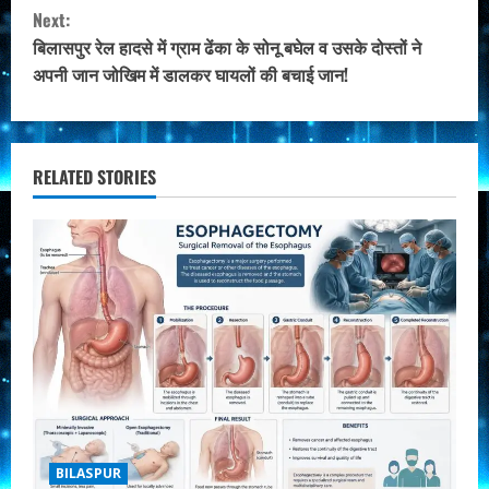
Next:
n
बिलासपुर रेल हादसे में ग्राम ढेंका के सोनू बघेल व उसके दोस्तों ने
t
अपनी जान जोखिम में डालकर घायलों की बचाई जान!
i
n
RELATED STORIES
u
e
R
e
a
d
BILASPUR